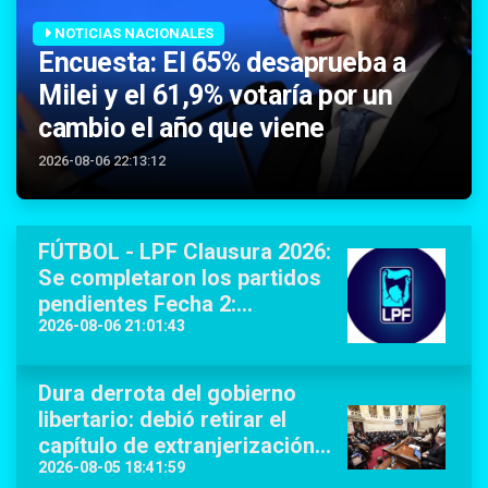
NOTICIAS NACIONALES
Encuesta: El 65% desaprueba a
Milei y el 61,9% votaría por un
cambio el año que viene
2026-08-06 22:13:12
FÚTBOL - LPF Clausura 2026:
Se completaron los partidos
pendientes Fecha 2:
Boca/Estudiantes,
2026-08-06 21:01:43
Tigre/Belgrano y Unión/Lanús
Dura derrota del gobierno
libertario: debió retirar el
capítulo de extranjerización
de tierras por falta de votos
2026-08-05 18:41:59