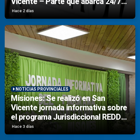
Vicente – Parte que abarca 24/72
Hs recientes – Otros enlaces de
Hace 2 días
Misiones
NOTICIAS PROVINCIALES
Misiones: Se realizó en San
Vicente jornada informativa sobre
el programa Jurisdiccional REDD+
y el MDB de los Créditos de
Hace 3 días
Carbono